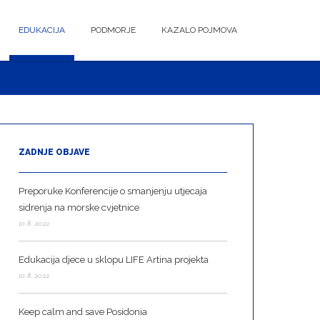
EDUKACIJA
PODMORJE
KAZALO POJMOVA
ZADNJE OBJAVE
Preporuke Konferencije o smanjenju utjecaja
sidrenja na morske cvjetnice
10.8. 2022
Edukacija djece u sklopu LIFE Artina projekta
10.8. 2022
Keep calm and save Posidonia