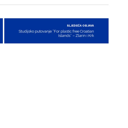
SLJEDEĆA OBJAVA
Studijsko putovanje “For plastic free Croatian
Islands” – Zlarin i Krk