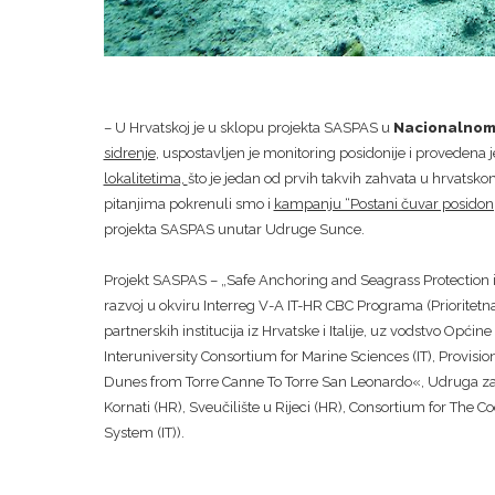
– U Hrvatskoj je u sklopu projekta SASPAS u
Nacionalnom 
sidrenje
, uspostavljen je monitoring posidonije i provedena 
lokalitetima,
što je jedan od prvih takvih zahvata u hrvatskom 
pitanjima pokrenuli smo i
kampanju “Postani čuvar posidoni
projekta SASPAS unutar Udruge Sunce.
Projekt SASPAS – „Safe Anchoring and Seagrass Protection in
razvoj u okviru Interreg V-A IT-HR CBC Programa (Prioritetn
partnerskih institucija iz Hrvatske i Italije, uz vodstvo Opći
Interuniversity Consortium for Marine Sciences (IT), Provi
Dunes from Torre Canne To Torre San Leonardo«, Udruga za pr
Kornati (HR), Sveučilište u Rijeci (HR), Consortium for The 
System (IT)).