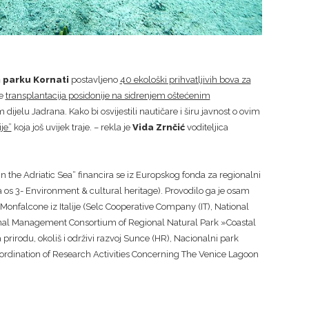
parku Kornati
postavljeno
40 ekološki prihvatljivih bova za
je
transplantacija posidonije na sidrenjem oštećenim
dijelu Jadrana. Kako bi osvijestili nautičare i širu javnost o ovim
je”
koja još uvijek traje. – rekla je
Vida Zrnčić
voditeljica
 the Adriatic Sea“ financira se iz Europskog fonda za regionalni
a os 3- Environment & cultural heritage). Provodilo ga je osam
ne Monfalcone iz Italije (Selc Cooperative Company (IT), National
sional Management Consortium of Regional Natural Park »Coastal
irodu, okoliš i održivi razvoj Sunce (HR), Nacionalni park
Coordination of Research Activities Concerning The Venice Lagoon