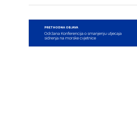
PRETHODNA OBJAVA
Održana Konferencija o smanjenju utjecaja
sidrenja na morske cvjetnice