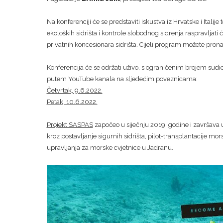
Na konferenciji će se predstaviti iskustva iz Hrvatske i Itali
ekoloških sidrišta i kontrole slobodnog sidrenja raspravljati ć
privatnih koncesionara sidrišta. Cijeli program možete pron
Konferencija će se održati uživo, s ograničenim brojem sudi
putem YouTube kanala na sljedećim poveznicama:
Četvrtak, 9.6.2022.
Petak, 10.6.2022.
Projekt SASPAS
započeo u siječnju 2019. godine i završava u
kroz postavljanje sigurnih sidrišta, pilot-transplantacije mor
upravljanja za morske cvjetnice u Jadranu.