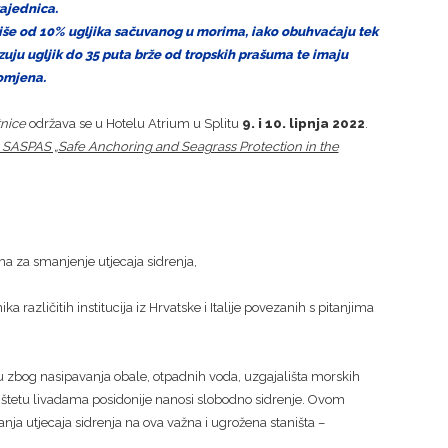
zajednica.
više od 10% ugljika sačuvanog u morima, iako obuhvaćaju tek
uju ugljik do 35 puta brže od tropskih prašuma te imaju
omjena.
tnice
održava se u Hotelu Atrium u Splitu
9. i 10. lipnja 2022
.
ka SASPAS „Safe Anchoring and Seagrass Protection in the
a za smanjenje utjecaja sidrenja,
a različitih institucija iz Hrvatske i Italije povezanih s pitanjima
u zbog nasipavanja obale, otpadnih voda, uzgajališta morskih
u štetu livadama posidonije nanosi slobodno sidrenje. Ovom
nja utjecaja sidrenja na ova važna i ugrožena staništa –