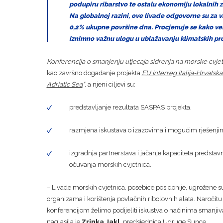
podupiru ribarstvo te ostalu ekonomiju lokalnih 
Na globalnoj razini, ove livade odgovorne su za 
0,2% ukupne površine dna. Procjenuje se kako vez
iznimno važnu ulogu u ublažavanju klimatskih pr
Konferencija o smanjenju utjecaja sidrenja na morske cvje
kao završno događanje projekta
EU Interreg Italija-Hrvats
Adriatic Sea
“
, a njeni ciljevi su:
predstavljanje rezultata SASPAS projekta,
razmjena iskustava o izazovima i mogućim rješenjim
izgradnja partnerstava i jačanje kapaciteta predstavnik
očuvanja morskih cvjetnica.
– Livade morskih cvjetnica, posebice posidonije, ugrožene s
organizama i korištenja povlačnih ribolovnih alata. Naročit
konferencijom želimo podijeliti iskustva o načinima smanjiva
naglasila je
Zrinka Jakl
, predsjednica Udruge Sunce.