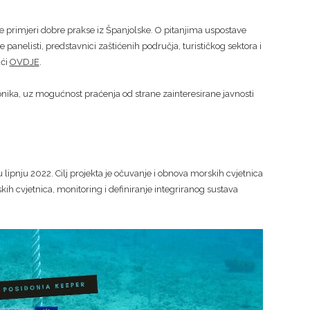
je te primjeri dobre prakse iz Španjolske. O pitanjima uspostave
e panelisti, predstavnici zaštićenih područja, turističkog sektora i
aći
OVDJE
.
onika, uz mogućnost praćenja od strane zainteresirane javnosti
 lipnju 2022. Cilj projekta je očuvanje i obnova morskih cvjetnica
skih cvjetnica, monitoring i definiranje integriranog sustava