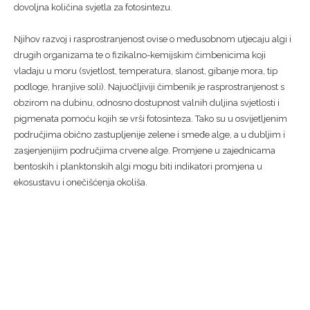
dovoljna količina svjetla za fotosintezu.
Njihov razvoj i rasprostranjenost ovise o međusobnom utjecaju algi i
drugih organizama te o fizikalno-kemijskim čimbenicima koji
vladaju u moru (svjetlost, temperatura, slanost, gibanje mora, tip
podloge, hranjive soli). Najuočljiviji čimbenik je rasprostranjenost s
obzirom na dubinu, odnosno dostupnost valnih duljina svjetlosti i
pigmenata pomoću kojih se vrši fotosinteza. Tako su u osvijetljenim
područjima obično zastupljenije zelene i smeđe alge, a u dubljim i
zasjenjenijim područjima crvene alge. Promjene u zajednicama
bentoskih i planktonskih algi mogu biti indikatori promjena u
ekosustavu i onečišćenja okoliša.