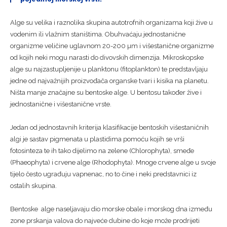
Alge su velika i raznolika skupina autotrofnih organizama koji žive u
vodenim ili vlažnim staništima. Obuhvaćaju jednostanične
organizme veličine uglavnom 20-200 µm i višestanične organizme
od kojih neki mogu narasti do divovskih dimenzija. Mikroskopske
alge su najzastupljenije u planktonu (fitoplankton) te predstavljaju
jedne od najvažnijih proizvođača organske tvari i kisika na planetu.
Ništa manje značajne su bentoske alge. U bentosu također žive i
jednostanične i višestanične vrste.
Jedan od jednostavnih kriterija klasifikacije bentoskih višestaničnih
algi je sastav pigmenata u plastidima pomoću kojih se vrši
fotosinteza te ih tako dijelimo na zelene (Chlorophyta), smeđe
(Phaeophyta) i crvene alge (Rhodophyta). Mnoge crvene alge u svoje
tijelo često ugrađuju vapnenac, no to čine i neki predstavnici iz
ostalih skupina.
Bentoske alge naseljavaju dio morske obale i morskog dna između
zone prskanja valova do najveće dubine do koje može prodrijeti