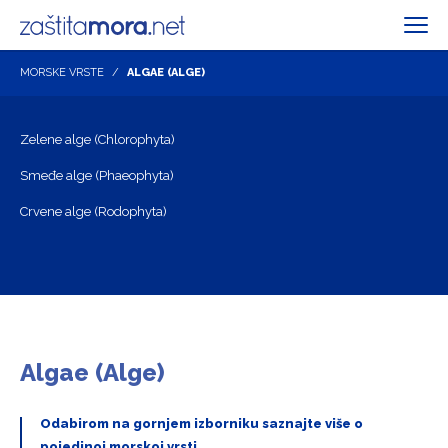
MORSKE VRSTE
ALGAE (ALGE)
Zelene alge (Chlorophyta)
Smeđe alge (Phaeophyta)
Crvene alge (Rodophyta)
Algae (Alge)
Odabirom na gornjem izborniku saznajte više o
pojedinoj morskoj vrsti.