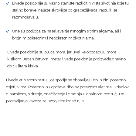
Livade posidonije su važno stanište različitih vrsta životinja koje tu
stalno borave, nalaze skrovište od grabežljivaca, rastu ili se
razmnožavaju.
One su podloga za naseljavanje mnogim sitnim algama, ali i
brojnim pokretnim i nepokretnim životinjama.
Livade posidonije su pluća mora, jer uvelike obogaćuju more
kisikom. Jedan četvorni metar livade posidonije proizvede dnevno
do 14 litara kisika.
Livade vrlo sporo rastu i još sporije se obnavljaju što ih čini posebno
osjetljivima. Posebno ih ugrožava ribolov poteznim alatima i krivolov
dinamitom, sidrenje, onečišćenje i gradnja u obalnom području te
postavljanje kaveza za uzgoj ribe iznad njih.