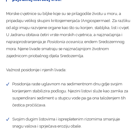
Morske cvjetnice su biljke koje su se prilagodile životu u moru, a
pripadaju velikoj skupini kritosjemenjača (Angiospermae). Za razliku
od algi imaju razvijene organe kao što su korijen, stabljika, list i cvijet.
U Jadranu obitava četiri vrste morskih cvjetnica, a najznačajnija i
najrasprostranjenija je
Posidonia oceanica
, endem Sredozemnog
mora. Njene livade smatraju se najznačajnijom životnom
zajednicom priobalnog dijela Sredozemlja.
Važnost posidonije i njenih livada:
Posidonija raste uglavnom na sedimentnom dnu gdje svojim
korijenjem stabilizira podlogu. Njezini listovi služe kao zamka za
suspendirani sediment u stupcu vode pa ga ona taloženjem tih
čestica pročišćava.
Svojim dugim listovima i isprepletenim rizomima smanjuje
snagu valova i sprječava eroziju obale.