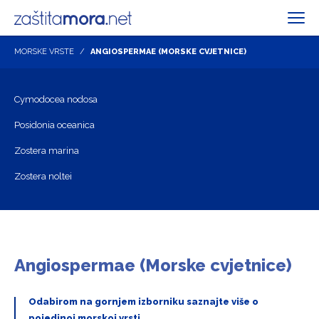
MORSKE VRSTE
ANGIOSPERMAE (MORSKE CVJETNICE)
Cymodocea nodosa
Posidonia oceanica
Zostera marina
Zostera noltei
Angiospermae (Morske cvjetnice)
Odabirom na gornjem izborniku saznajte više o
pojedinoj morskoj vrsti.