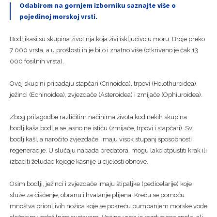
Odabirom na gornjem izborniku saznajte više o
pojedinoj morskoj vrsti.
Bodljikaši su skupina životinja koja živi isključivo u moru. Broje preko
7 000 vrsta, a u prošlosti ih je bilo i znatno više (otkriveno je čak 13
000 fosilnih vrsta).
Ovoj skupini pripadaju stapčari (Crinoidea), trpovi (Holothuroidea),
ježinci (Echinoidea), zvjezdače (Asteroidea) i zmijače (Ophiuroidea).
Zbog prilagodbe različitim načinima života kod nekih skupina
bodljikaša bodlje se jasno ne ističu (zmijače, trpovi i stapčari). Svi
bodljikaši, a naročito zvjezdače, imaju visok stupanj sposobnosti
regeneracije. U slučaju napada predatora, mogu lako otpustiti krak ili
izbaciti želudac kojege kasnije u cijelosti obnove.
Osim bodlji, ježinci i zvjezdače imaju štipaljke (pedicelarije) koje
služe za čišćenje, obranu i hvatanje plijena. Kreću se pomoću
mnoštva prionljivih nožica koje se pokreću pumpanjem morske vode