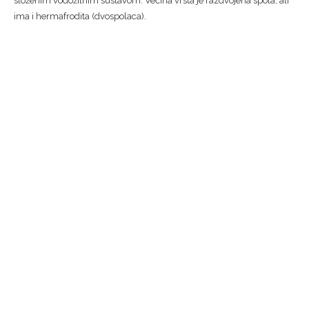
složenim vodožilnim sustavom. Većina vrsta je razdvojena spola, ali
ima i hermafrodita (dvospolaca).