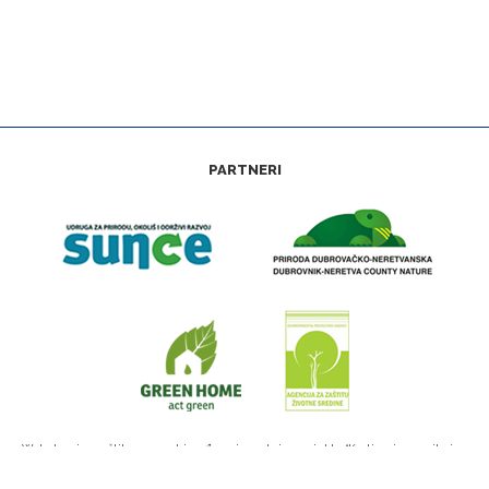
PARTNERI
Web stranica zaštitamora.net izrađena je u okviru projekta “Kartiranje, monitoring
i upravljanje prekograničnom Natura 2000 mrežom na moru—4M” (IPA Program
prekogranične suradnje Hrvatska—Crna Gora 2007—2013.)