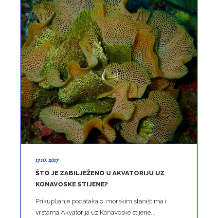
17.10. 2017
ŠTO JE ZABILJEŽENO U AKVATORIJU UZ
KONAVOSKE STIJENE?
Prikupljanje podataka o morskim staništima i
vrstama Akvatorija uz Konavoske stijene...