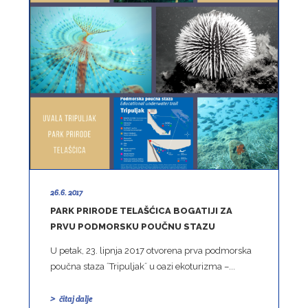
26.6. 2017
PARK PRIRODE TELAŠĆICA BOGATIJI ZA
PRVU PODMORSKU POUČNU STAZU
U petak, 23. lipnja 2017 otvorena prva podmorska
poučna staza ˝Tripuljak˝ u oazi ekoturizma –...
čitaj dalje