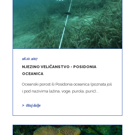
26.10. 2017
NJEZINO VELIČANSTVO - POSIDONIA
OCEANICA
Oceanski porost ili Posidonia oceanica (poznata još
i pod nazivima lažina, voge, purola, purić)...
čitaj dalje