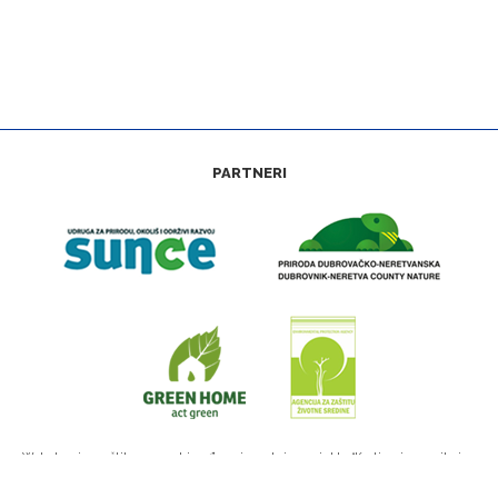
PARTNERI
Web stranica zaštitamora.net izrađena je u okviru projekta “Kartiranje, monitoring
i upravljanje prekograničnom Natura 2000 mrežom na moru—4M” (IPA Program
prekogranične suradnje Hrvatska—Crna Gora 2007—2013.)