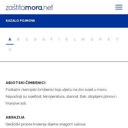
KAZALO POJMOVA
A
B
C
D
E
F
I
K
L
N
O
P
S
T
U
ABIOTSKI ČIMBENICI
Fizikalni i kemijski čimbenici koji utječu na živi svijet u moru.
Najvažniji su svjetlost, temperatura, slanost, tlak, otopljeni plinovi i
hranjive soli.
ABRAZIJA
Geološki proces trošenja stijena snagom valova.