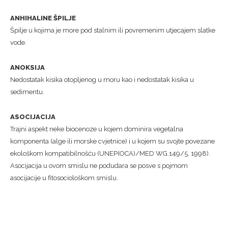
ANHIHALINE ŠPILJE
Špilje u kojima je more pod stalnim ili povremenim utjecajem slatke
vode.
ANOKSIJA
Nedostatak kisika otopljenog u moru kao i nedostatak kisika u
sedimentu.
ASOCIJACIJA
Trajni aspekt neke biocenoze u kojem dominira vegetalna
komponenta (alge ili morske cvjetnice) i u kojem su svojte povezane
ekološkom kompatibilnošću (UNEP(OCA)/MED WG.149/5, 1998).
Asocijacija u ovom smislu ne podudara se posve s pojmom
asocijacije u fitosociološkom smislu.