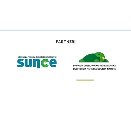
PARTNERI
Web stranica zaštitamora.net izrađena je u okviru projekta “Kartiranje, monitoring
i upravljanje prekograničnom Natura 2000 mrežom na moru—4M” (IPA Program
prekogranične suradnje Hrvatska—Crna Gora 2007—2013.)