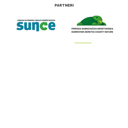
PARTNERI
Web stranica zaštitamora.net izrađena je u okviru projekta “Kartiranje, monitoring
i upravljanje prekograničnom Natura 2000 mrežom na moru—4M” (IPA Program
prekogranične suradnje Hrvatska—Crna Gora 2007—2013.)
DONATORI