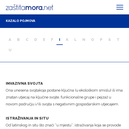
KAZALO POJMOVA
A
B
C
D
E
F
I
K
L
N
O
P
S
T
U
INVAZIVNA SVOJTA
Ona unesena svojtakoja postane ključna (u ekološkom smislu) ili ima
znatan utjecaj na ključne svojte, funkcionalne grupe i pejzaž u
novom području i/ili svojta s negativnim gospodarskim utjecajem.
ISTRAŽIVANJA IN SITU
Od latinskog in situ što znači “u mjestu”; istraživanja koja se provode