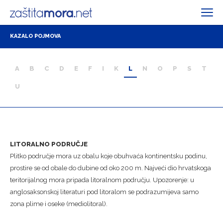
KAZALO POJMOVA
A
B
C
D
E
F
I
K
L
N
O
P
S
T
U
LITORALNO PODRUČJE
Plitko područje mora uz obalu koje obuhvaća kontinentsku podinu,
prostire se od obale do dubine od oko 200 m. Najveći dio hrvatskoga
teritorijalnog mora pripada litoralnom području. Upozorenje: u
anglosaksonskoj literaturi pod litoralom se podrazumijeva samo
zona plime i oseke (mediolitoral).