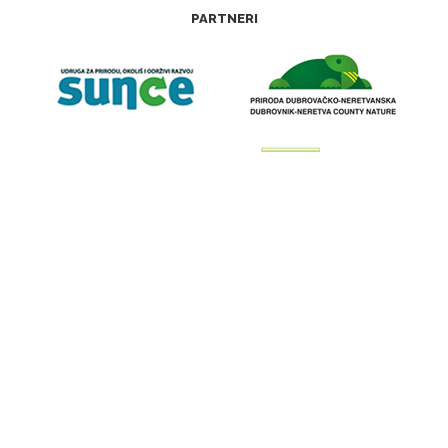
PARTNERI
Web stranica zaštitamora.net izrađena je u okviru projekta “Kartiranje, monitoring
i upravljanje prekograničnom Natura 2000 mrežom na moru—4M” (IPA Program
prekogranične suradnje Hrvatska—Crna Gora 2007—2013.)
DONATORI