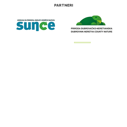
PARTNERI
Web stranica zaštitamora.net izrađena je u okviru projekta “Kartiranje, monitoring
i upravljanje prekograničnom Natura 2000 mrežom na moru—4M” (IPA Program
prekogranične suradnje Hrvatska—Crna Gora 2007—2013.)
DONATORI