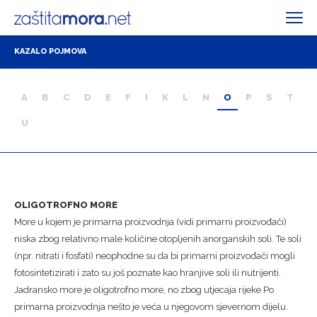
KAZALO POJMOVA
A
B
C
D
E
F
I
K
L
N
O
P
S
T
U
OLIGOTROFNO MORE
More u kojem je primarna proizvodnja (vidi primarni proizvođači)
niska zbog relativno male količine otopljenih anorganskih soli. Te soli
(npr. nitrati i fosfati) neophodne su da bi primarni proizvođači mogli
fotosintetizirati i zato su još poznate kao hranjive soli ili nutrijenti.
Jadransko more je oligotrofno more, no zbog utjecaja rijeke Po
primarna proizvodnja nešto je veća u njegovom sjevernom dijelu.